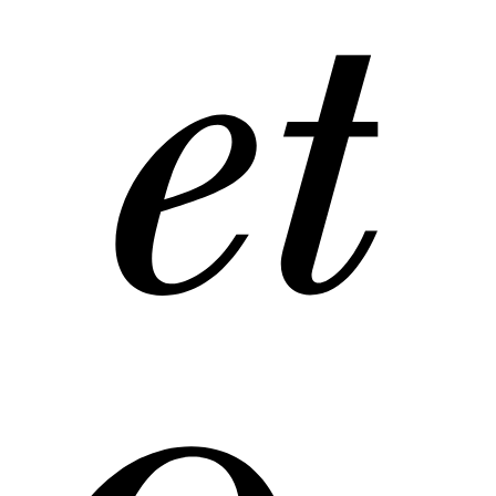
Boh
et
à