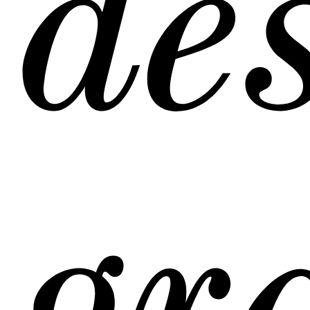
de
la
→
Can