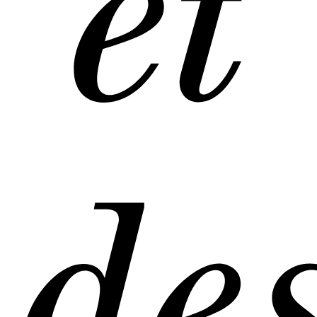
Nine
et
sur
Aur